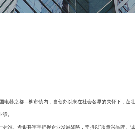
电器之都—柳市镇内，自创办以来在社会各界的关怀下，茁壮
业绩。
准。希银将牢牢把握企业发展战略，坚持以“质量兴品牌、诚