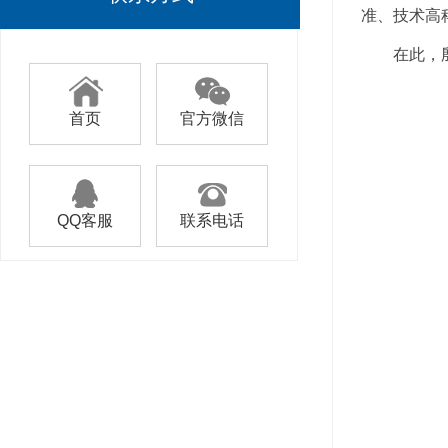
准、技术高
在此，殷切
首页
官方微信
QQ客服
联系电话